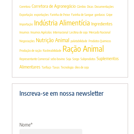
Corretora de Agronegócio
Corretora
Câmbio
Dicas
Documentações
Exportação
exportações
Farinha de Peixe
Farinha de Sangue
gorduras
Gripe
Indústria Alimentícia
Ingredientes
Importação
Insumos
Insumos Agrícolas
Internacional
Lecitina de soja
Mercado Nacional
Nutrição Animal
Negociações
palatabilidade
Produtos Quimicos
Ração Animal
Produção de ração
Rastreabilidade
Suplementos
Representante Comercial
sebo bovino
Soja
Sorgo
Subprodutos
Alimentares
Tarifaço
Taxas
Tecnologia
óleo de soja
Inscreva-se em nossa newsletter
Nome
*