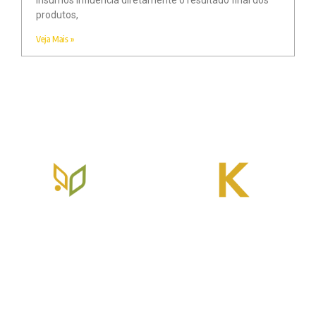
produtos,
Veja Mais »
R. Tameyuki Nakasu, 370 - Jardim das Cerejeiras, Atibaia -