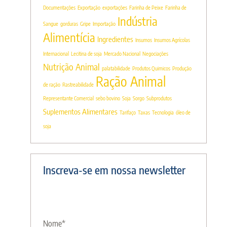
Documentações
Exportação
exportações
Farinha de Peixe
Farinha de
Indústria
Sangue
gorduras
Gripe
Importação
Alimentícia
Ingredientes
Insumos
Insumos Agrícolas
Internacional
Lecitina de soja
Mercado Nacional
Negociações
Nutrição Animal
palatabilidade
Produtos Quimicos
Produção
Ração Animal
de ração
Rastreabilidade
Representante Comercial
sebo bovino
Soja
Sorgo
Subprodutos
Suplementos Alimentares
Tarifaço
Taxas
Tecnologia
óleo de
soja
Inscreva-se em nossa newsletter
Nome
*