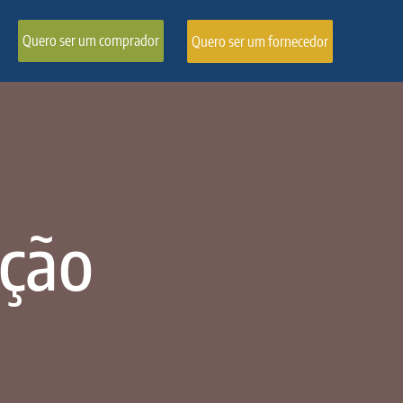
Quero ser um comprador
Quero ser um fornecedor
ação