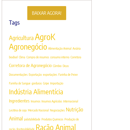
BAIXAR AGORA!
Tags
AgroK
Agricultura
Agronegócio
Alimentação Animal
Aviária
biodisel
Clima
Compra de insumos
consumo interno
Corretora
Corretora de Agronegócio
Câmbio
Dicas
Documentações
Exportação
exportações
Farinha de Peixe
Farinha de Sangue
gorduras
Gripe
Importação
Indústria Alimentícia
Ingredientes
Insumos
Insumos Agrícolas
Internacional
Nutrição
Lecitina de soja
Mercado Nacional
Negociações
Animal
palatabilidade
Produtos Quimicos
Produção de
Ração Animal
ração
Rastreabilidade