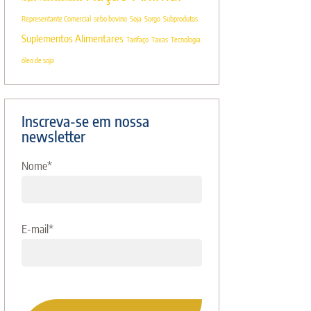
Representante Comercial
sebo bovino
Soja
Sorgo
Subprodutos
Suplementos Alimentares
Tarifaço
Taxas
Tecnologia
óleo de soja
Inscreva-se em nossa
newsletter
Nome
*
E-mail
*