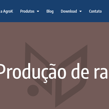
 a AgroK
Produtos
Blog
Download
Contato
 Produção de r