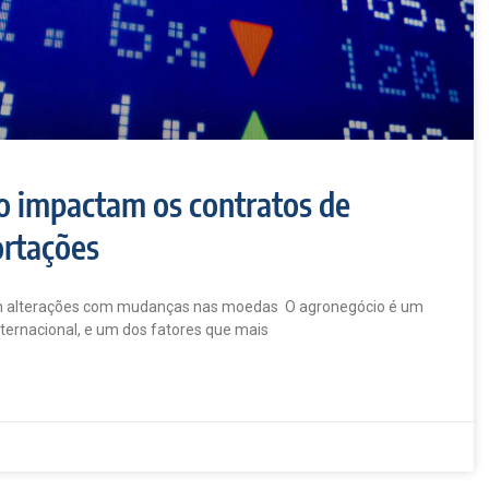
o impactam os contratos de
ortações
m alterações com mudanças nas moedas O agronegócio é um
ternacional, e um dos fatores que mais