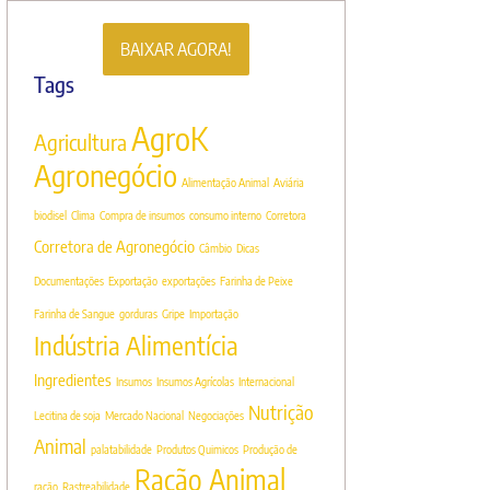
BAIXAR AGORA!
Tags
AgroK
Agricultura
Agronegócio
Alimentação Animal
Aviária
biodisel
Clima
Compra de insumos
consumo interno
Corretora
Corretora de Agronegócio
Câmbio
Dicas
Documentações
Exportação
exportações
Farinha de Peixe
Farinha de Sangue
gorduras
Gripe
Importação
Indústria Alimentícia
Ingredientes
Insumos
Insumos Agrícolas
Internacional
Nutrição
Lecitina de soja
Mercado Nacional
Negociações
Animal
palatabilidade
Produtos Quimicos
Produção de
Ração Animal
ração
Rastreabilidade