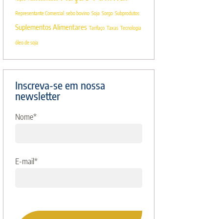
Representante Comercial
sebo bovino
Soja
Sorgo
Subprodutos
Suplementos Alimentares
Tarifaço
Taxas
Tecnologia
óleo de soja
Inscreva-se em nossa
newsletter
Nome
*
E-mail
*