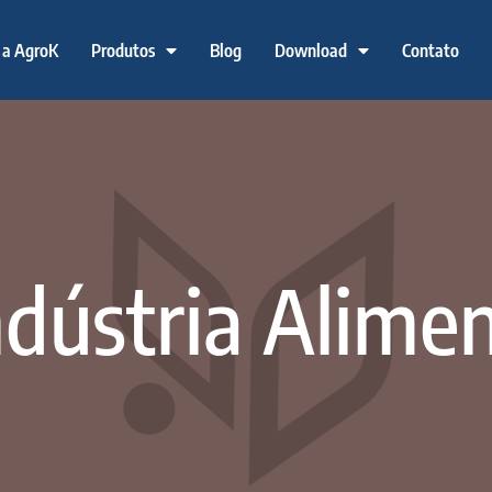
 a AgroK
Produtos
Blog
Download
Contato
ndústria Alimen