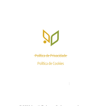
Sobre AgroK
Produtos
Contato
Política de Privacidade
Política de Cookies
CNPJ: 18.586.763/0001-21
RAZÃO SOCIAL: AGROK NEGÓCIOS E REPRESENTAÇÃO
COMERCIAL