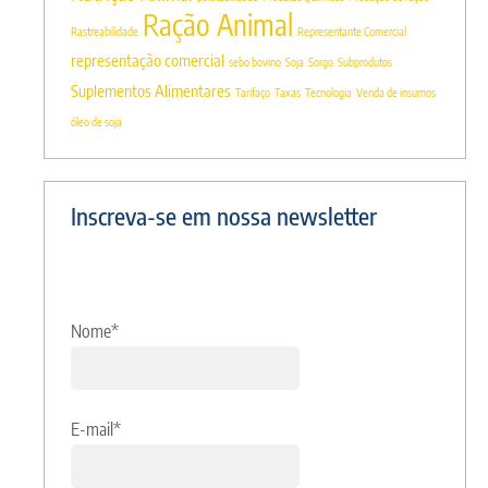
Ração Animal
Rastreabilidade
Representante Comercial
representação comercial
sebo bovino
Soja
Sorgo
Subprodutos
Suplementos Alimentares
Tarifaço
Taxas
Tecnologia
Venda de insumos
óleo de soja
Inscreva-se em nossa newsletter
Nome
*
E-mail
*