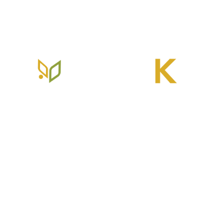
R. Tameyuki Nakasu, 370 - Jardim das Cerejeiras, Atibaia -
SP, 12951-590
Home