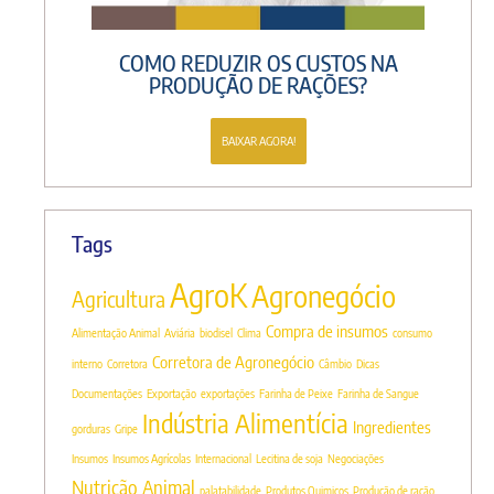
COMO REDUZIR OS CUSTOS NA
PRODUÇÃO DE RAÇÕES?
BAIXAR AGORA!
Tags
AgroK
Agronegócio
Agricultura
Compra de insumos
Alimentação Animal
Aviária
biodisel
Clima
consumo
Corretora de Agronegócio
interno
Corretora
Câmbio
Dicas
Documentações
Exportação
exportações
Farinha de Peixe
Farinha de Sangue
Indústria Alimentícia
Ingredientes
gorduras
Gripe
Insumos
Insumos Agrícolas
Internacional
Lecitina de soja
Negociações
Nutrição Animal
palatabilidade
Produtos Quimicos
Produção de ração