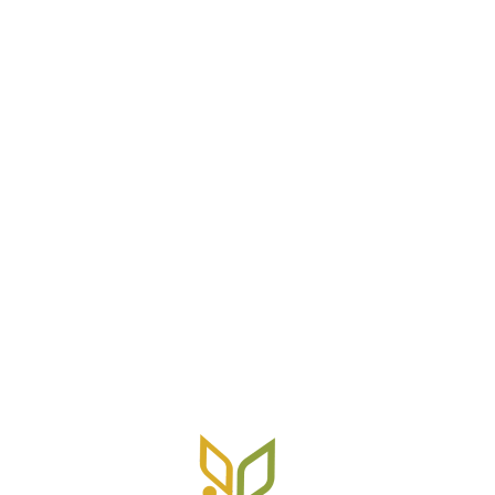
R. Tameyuki Nakasu, 370 - Jardim das Cerejeiras, Atibaia -
SP, 12951-590
Home
Sobre AgroK
Produtos
Contato