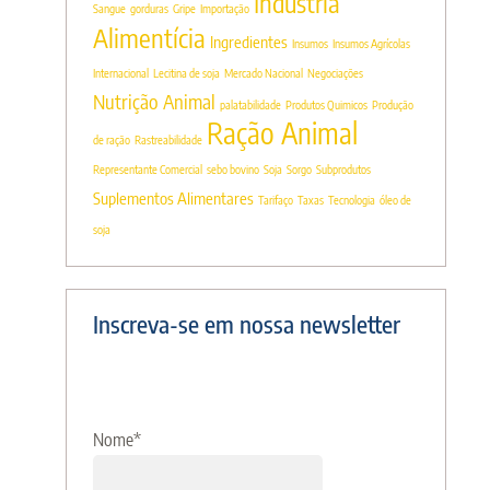
Indústria
Sangue
gorduras
Gripe
Importação
Alimentícia
Ingredientes
Insumos
Insumos Agrícolas
Internacional
Lecitina de soja
Mercado Nacional
Negociações
Nutrição Animal
palatabilidade
Produtos Quimicos
Produção
Ração Animal
de ração
Rastreabilidade
Representante Comercial
sebo bovino
Soja
Sorgo
Subprodutos
Suplementos Alimentares
Tarifaço
Taxas
Tecnologia
óleo de
soja
Inscreva-se em nossa newsletter
Nome
*