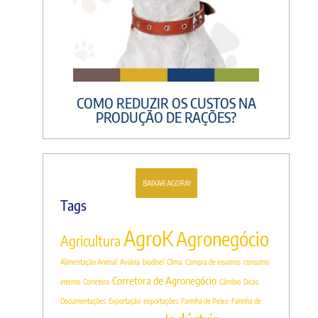
COMO REDUZIR OS CUSTOS NA
PRODUÇÃO DE RAÇÕES?
BAIXAR AGORA!
Tags
AgroK
Agronegócio
Agricultura
Alimentação Animal
Aviária
biodisel
Clima
Compra de insumos
consumo
Corretora de Agronegócio
interno
Corretora
Câmbio
Dicas
Documentações
Exportação
exportações
Farinha de Peixe
Farinha de