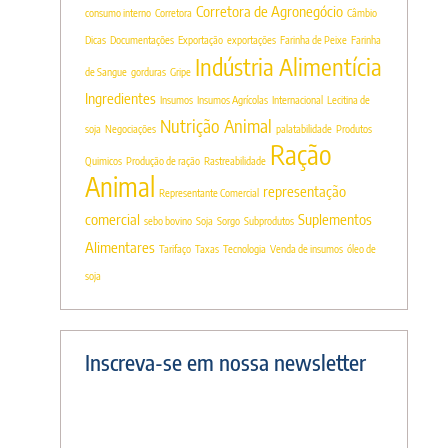
Corretora de Agronegócio
consumo interno
Corretora
Câmbio
Dicas
Documentações
Exportação
exportações
Farinha de Peixe
Farinha
Indústria Alimentícia
de Sangue
gorduras
Gripe
Ingredientes
Insumos
Insumos Agrícolas
Internacional
Lecitina de
Nutrição Animal
soja
Negociações
palatabilidade
Produtos
Ração
Quimicos
Produção de ração
Rastreabilidade
Animal
representação
Representante Comercial
comercial
Suplementos
sebo bovino
Soja
Sorgo
Subprodutos
Alimentares
Tarifaço
Taxas
Tecnologia
Venda de insumos
óleo de
soja
Inscreva-se em nossa newsletter