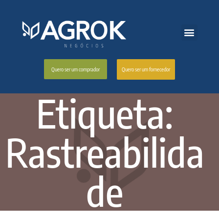
Quero ser um fornecedor
Quero ser um comprador
Etiqueta:
Rastreabilida
de