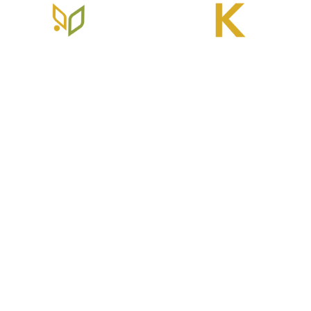
R. Tameyuki Nakasu, 370 - Jardim das Cerejeiras, Atibaia -
SP, 12951-590
Home
Sobre AgroK
Produtos
Contato