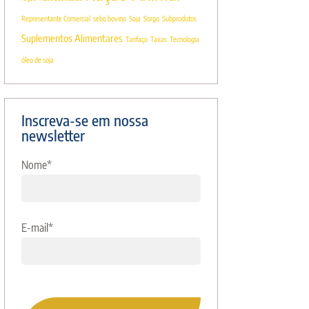
Representante Comercial
sebo bovino
Soja
Sorgo
Subprodutos
Suplementos Alimentares
Tarifaço
Taxas
Tecnologia
óleo de soja
Inscreva-se em nossa
newsletter
Nome
*
E-mail
*