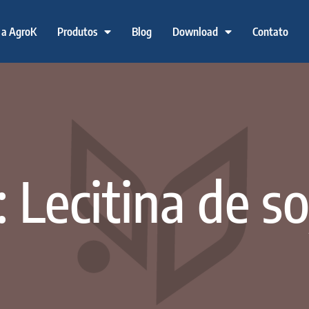
 a AgroK
Produtos
Blog
Download
Contato
 Lecitina de so