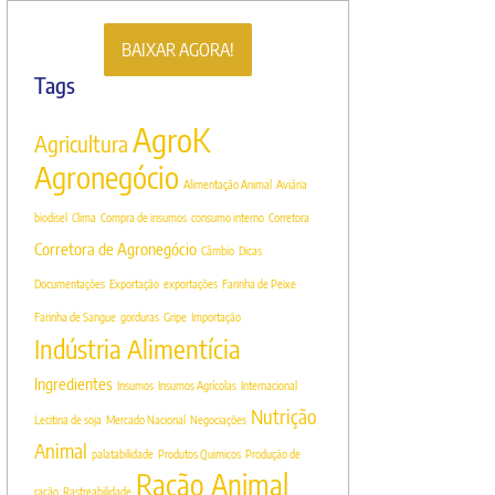
BAIXAR AGORA!
Tags
AgroK
Agricultura
Agronegócio
Alimentação Animal
Aviária
biodisel
Clima
Compra de insumos
consumo interno
Corretora
Corretora de Agronegócio
Câmbio
Dicas
Documentações
Exportação
exportações
Farinha de Peixe
Farinha de Sangue
gorduras
Gripe
Importação
Indústria Alimentícia
Ingredientes
Insumos
Insumos Agrícolas
Internacional
Nutrição
Lecitina de soja
Mercado Nacional
Negociações
Animal
palatabilidade
Produtos Quimicos
Produção de
Ração Animal
ração
Rastreabilidade